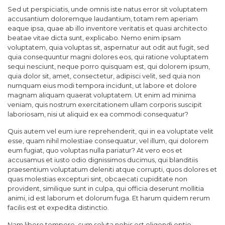
Sed ut perspiciatis, unde omnis iste natus error sit voluptatem
accusantium doloremque laudantium, totam rem aperiam
eaque ipsa, quae ab illo inventore veritatis et quasi architecto
beatae vitae dicta sunt, explicabo. Nemo enim ipsam
voluptatem, quia voluptas sit, aspernatur aut odit aut fugit, sed
quia consequuntur magni dolores eos, qui ratione voluptatem
sequi nesciunt, neque porro quisquam est, qui dolorem ipsum,
quia dolor sit, amet, consectetur, adipisci velit, sed quia non
numquam eius modi tempora incidunt, ut labore et dolore
magnam aliquam quaerat voluptatem. Ut enim ad minima
veniam, quis nostrum exercitationem ullam corporis suscipit
laboriosam, nisi ut aliquid ex ea commodi consequatur?
Quis autem vel eum iure reprehenderit, qui in ea voluptate velit
esse, quam nihil molestiae consequatur, vel illum, qui dolorem
eum fugiat, quo voluptas nulla pariatur? At vero eos et
accusamus et iusto odio dignissimos ducimus, qui blanditiis
praesentium voluptatum deleniti atque corrupti, quos dolores et
quas molestias excepturi sint, obcaecati cupiditate non
provident, similique sunt in culpa, qui officia deserunt mollitia
animi, id est laborum et dolorum fuga. Et harum quidem rerum
facilis est et expedita distinctio.
Nam libero tempore, cum soluta nobis est eligendi optio,